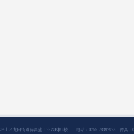
山区龙田街道德昌盛工业园B栋4楼 电话：0755-28397973 传真：0755-